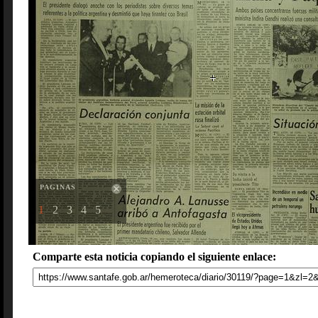
PAGINAS
1
2
3
4
5
Comparte esta noticia copiando el siguiente enlace: