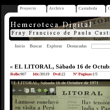
Proyecto
Archivo
Castañeda
Inicio
Buscar
Explorar
Destacadas
«
EL LITORAL, Sábado 16 de Octub
Rollo:
907
Idx:
30119
Dvd:
22
Nº Páginas:
1/5
EL LITORAL, Sábado 16 de Octubre de 1971