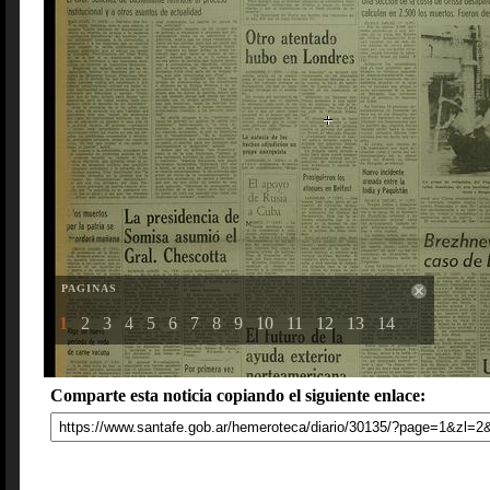
PAGINAS
1
2
3
4
5
6
7
8
9
10
11
12
13
14
Comparte esta noticia copiando el siguiente enlace: