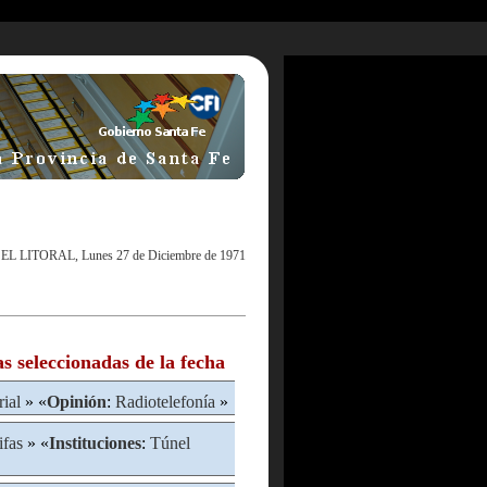
|
EL LITORAL, Lunes 27 de Diciembre de 1971
as seleccionadas de la fecha
rial
» «
Opinión
:
Radiotelefonía
»
ifas
» «
Instituciones
:
Túnel