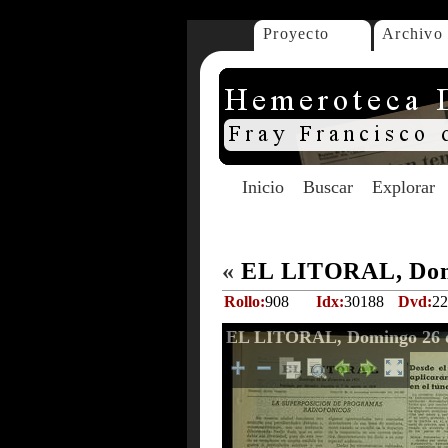
Proyecto
Archivo
Inicio
Buscar
Explorar
«
EL LITORAL, Domi
Rollo:
908
Idx:
30188
Dvd:
22
EL LITORAL, Domingo 26 d