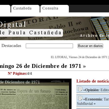
Castañeda
Consulta
Destacadas
EL LITORAL, Viernes 24 de Diciembre de 1971
ngo 26 de Diciembre de 1971
»
Nº Páginas:
4/4
Listado de notici
e Diciembre de 1971
«
Opinión
:
Edito
«
Economía
:
Tar
Subfluvial
»