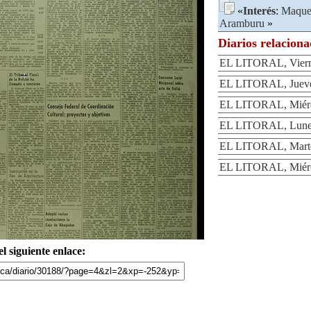
«
Interés
:
Maque
Aramburu
»
Diarios relacion
EL LITORAL, Vierne
EL LITORAL, Jueves
EL LITORAL, Miérco
EL LITORAL, Lunes
EL LITORAL, Martes
EL LITORAL, Miérco
l siguiente enlace: