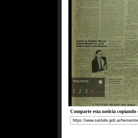
PAGINAS
1
2
3
4
Comparte esta noticia copiando e