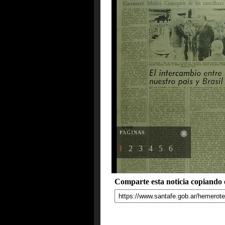
PAGINAS
1
2
3
4
5
6
Comparte esta noticia copiando e