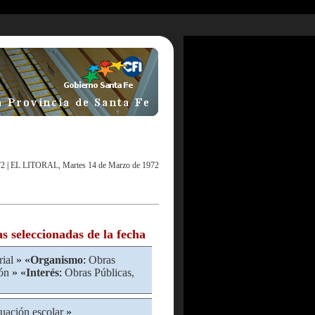
72
|
EL LITORAL, Martes 14 de Marzo de 1972
as seleccionadas de la fecha
rial
» «
Organismo
:
Obras
ión
» «
Interés
:
Obras Públicas,
tuación escolar
»