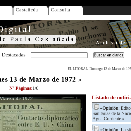
Castañeda
Consulta
Destacadas
EL LITORAL, Domingo 12 de Marzo de 19
s 13 de Marzo de 1972
»
Nº Páginas:
1/6
Listado de notici
Marzo de 1972
«
Opinión
:
Edito
Sanitarias de la Nac
Agua Corriente
»
«
Opinión
:
La si