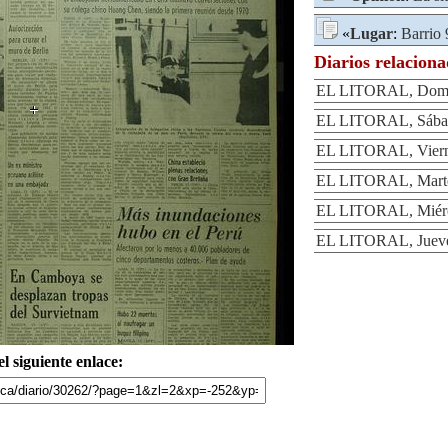
«
Lugar
:
Barrio 
Diarios relacion
EL LITORAL, Domin
EL LITORAL, Sábad
EL LITORAL, Viern
EL LITORAL, Marte
EL LITORAL, Miérc
EL LITORAL, Jueve
l siguiente enlace: