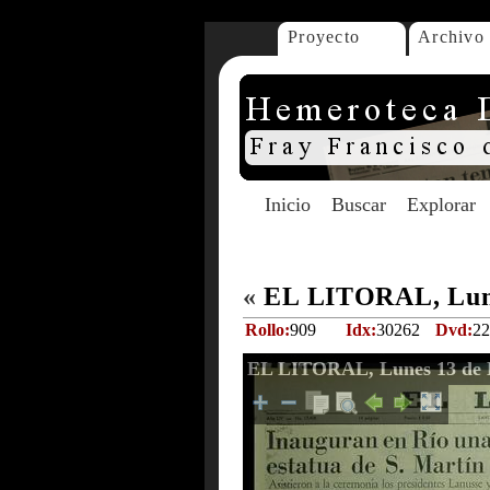
Proyecto
Archivo
Inicio
Buscar
Explorar
«
EL LITORAL, Lune
Rollo:
909
Idx:
30262
Dvd:
22
EL LITORAL, Lunes 13 de 