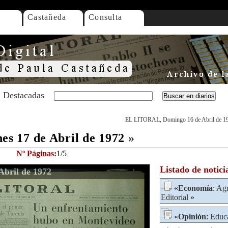
Castañeda
Consulta
Destacadas
EL LITORAL, Domingo 16 de Abril de 1
s 17 de Abril de 1972
»
Nº Páginas:
1/5
Listado de notici
bril de 1972
«
Economía
:
Agr
Editorial
»
«
Opinión
:
Educ