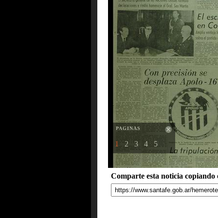
PAGINAS
1
2
3
4
5
Comparte esta noticia copiando e