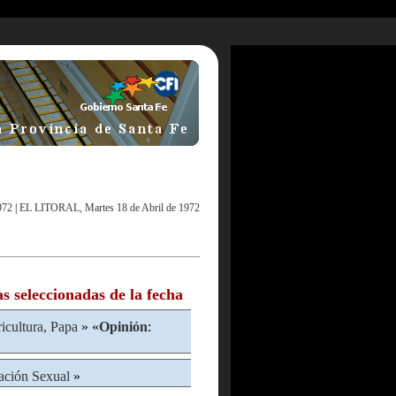
972
|
EL LITORAL, Martes 18 de Abril de 1972
as seleccionadas de la fecha
icultura, Papa
» «
Opinión
:
ación Sexual
»