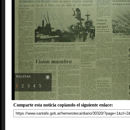
PAGINAS
1
2
3
4
5
Comparte esta noticia copiando el siguiente enlace: