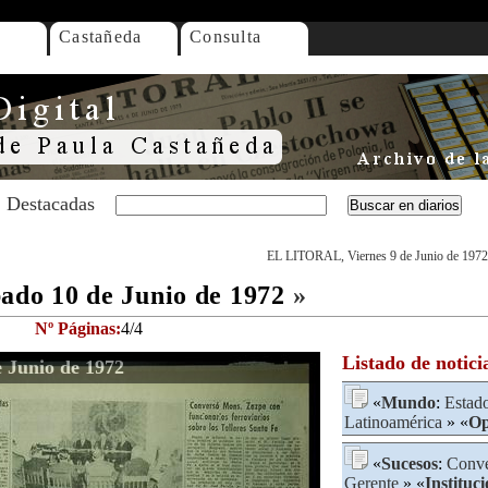
Castañeda
Consulta
Destacadas
EL LITORAL, Viernes 9 de Junio de 1972
do 10 de Junio de 1972
»
Nº Páginas:
4/4
Listado de notici
Junio de 1972
«
Mundo
:
Estad
Latinoamérica
» «
Op
«
Sucesos
:
Conve
Gerente
» «
Instituc