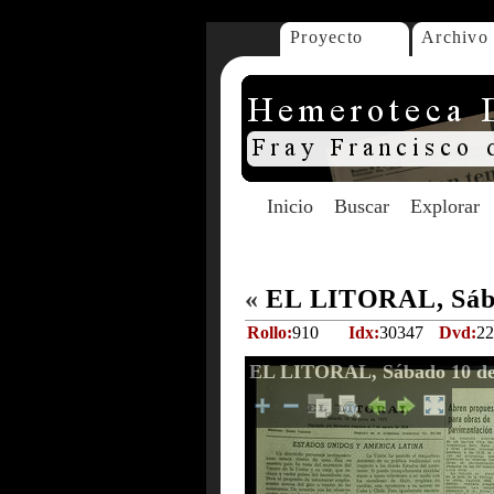
Proyecto
Archivo
Inicio
Buscar
Explorar
«
EL LITORAL, Sába
Rollo:
910
Idx:
30347
Dvd:
22
EL LITORAL, Sábado 10 de 