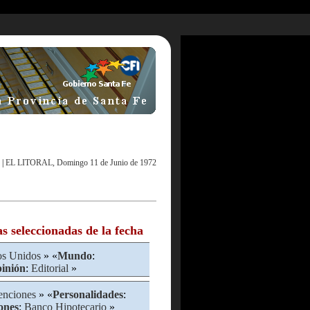
|
EL LITORAL, Domingo 11 de Junio de 1972
as seleccionadas de la fecha
os Unidos
» «
Mundo
:
inión
:
Editorial
»
nciones
» «
Personalidades
:
iones
:
Banco Hipotecario
»