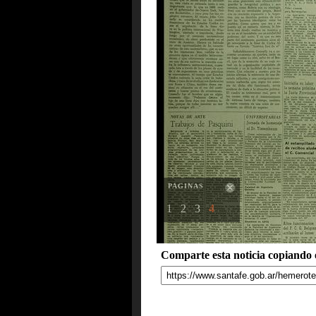
PAGINAS
1
2
3
4
Comparte esta noticia copiando e