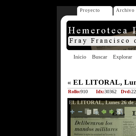
Proyecto
Archivo
Inicio
Buscar
Explorar
«
EL LITORAL, Lune
Rollo:
910
Idx:
30362
Dvd:
22
EL LITORAL, Lunes 26 de J