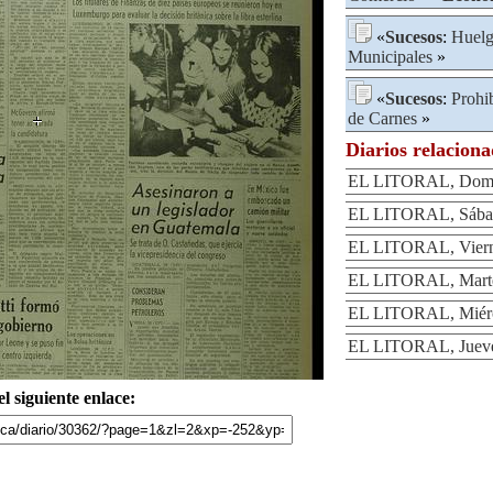
«
Sucesos
:
Huel
Municipales
»
«
Sucesos
:
Prohi
de Carnes
»
Diarios relacion
EL LITORAL, Domin
EL LITORAL, Sábad
EL LITORAL, Vierne
EL LITORAL, Martes
EL LITORAL, Miérco
EL LITORAL, Jueves
l siguiente enlace: