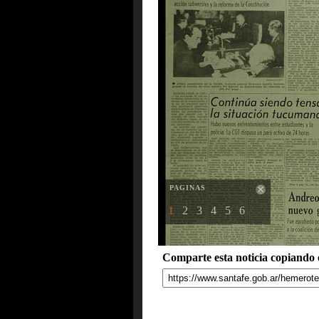
PAGINAS
1
2
3
4
5
6
Comparte esta noticia copiando e