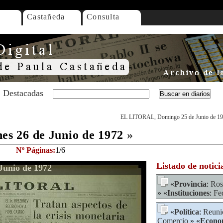
Castañeda
Consulta
Destacadas
EL LITORAL, Domingo 25 de Junio de 1
s 26 de Junio de 1972
»
Nº Páginas:
1/6
Listado de notici
unio de 1972
«
Provincia
:
Ros
» «
Instituciones
:
Fe
«
Política
:
Reuni
Comercio
» «
Econo