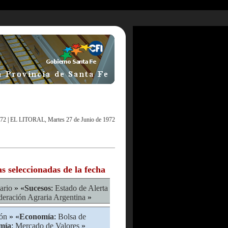
972
|
EL LITORAL, Martes 27 de Junio de 1972
as seleccionadas de la fecha
ario
» «
Sucesos
:
Estado de Alerta
deración Agraria Argentina
»
ón
» «
Economía
:
Bolsa de
mía
:
Mercado de Valores
»