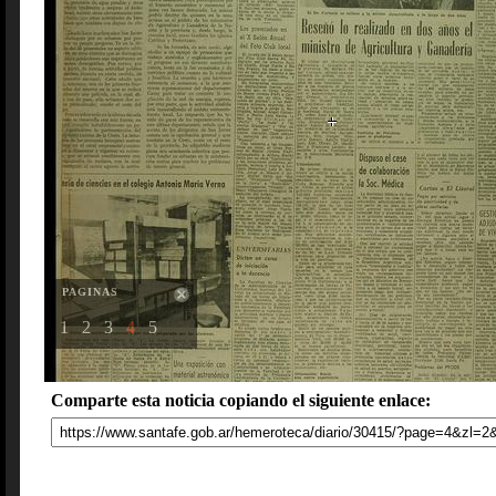
PAGINAS
1
2
3
4
5
Comparte esta noticia copiando el siguiente enlace: