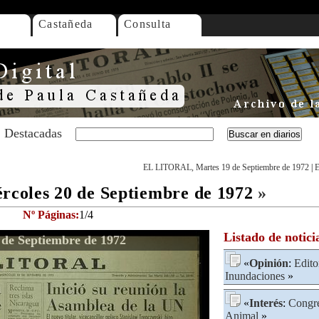
Castañeda
Consulta
Destacadas
EL LITORAL, Martes 19 de Septiembre de 1972
|
E
oles 20 de Septiembre de 1972
»
Nº Páginas:
1/4
Listado de notici
de Septiembre de 1972
«
Opinión
:
Edito
Inundaciones
»
«
Interés
:
Congr
Animal
»