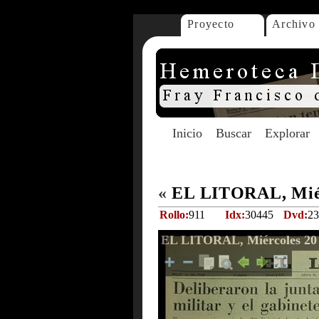
Proyecto
Archivo
Inicio
Buscar
Explorar
«
EL LITORAL, Miérc
Rollo:
911
Idx:
30445
Dvd:
23
EL LITORAL, Miércoles 20 