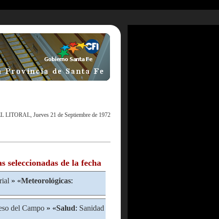
L LITORAL, Jueves 21 de Septiembre de 1972
as seleccionadas de la fecha
rial
» «
Meteorológicas
:
eso del Campo
» «
Salud
:
Sanidad