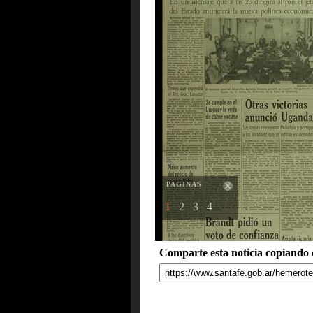
PAGINAS
1
2
3
4
Comparte esta noticia copiando e