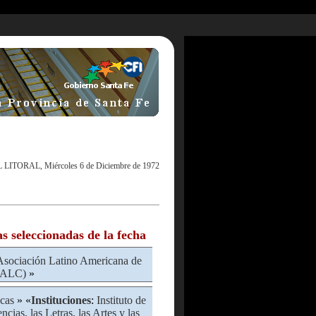
 LITORAL, Miércoles 6 de Diciembre de 1972
as seleccionadas de la fecha
Asociación Latino Americana de
LALC)
»
cas
» «
Instituciones
:
Instituto de
cias, las Letras, las Artes y las