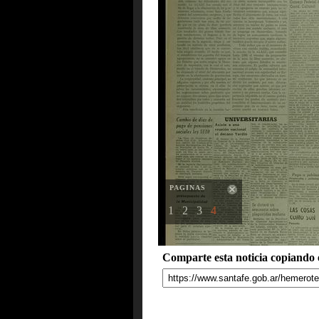
PAGINAS
1
2
3
4
Comparte esta noticia copiando e