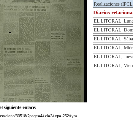
Realizaciones (IPC
Diarios relacion
EL LITORAL, Lunes
EL LITORAL, Domin
EL LITORAL, Sábad
EL LITORAL, Miérco
EL LITORAL, Jueves
EL LITORAL, Vierne
l siguiente enlace: