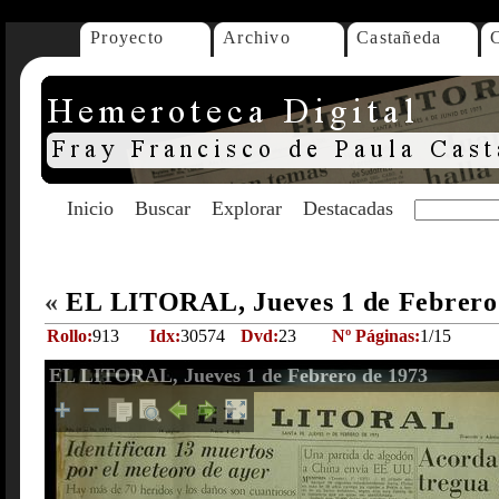
Proyecto
Archivo
Castañeda
Inicio
Buscar
Explorar
Destacadas
«
EL LITORAL, Jueves 1 de Febrero
Rollo:
913
Idx:
30574
Dvd:
23
Nº Páginas:
1/15
EL LITORAL, Jueves 1 de Febrero de 1973