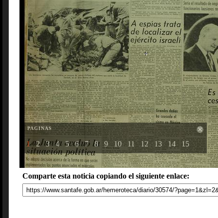
PAGINAS
1
2
3
4
5
6
7
8
9
10
11
12
13
14
15
Comparte esta noticia copiando el siguiente enlace: