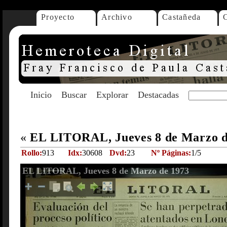
Proyecto
Archivo
Castañeda
Inicio
Buscar
Explorar
Destacadas
«
EL LITORAL, Jueves 8 de Marzo 
Rollo:
913
Idx:
30608
Dvd:
23
Nº Páginas:
1/5
EL LITORAL, Jueves 8 de Marzo de 1973