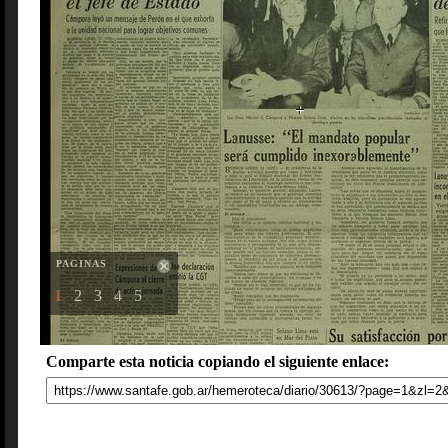
PAGINAS
1
2
3
4
5
Comparte esta noticia copiando el siguiente enlace: