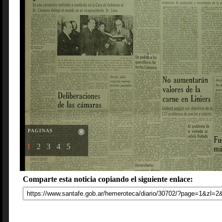
PAGINAS
1
2
3
4
5
Comparte esta noticia copiando el siguiente enlace: