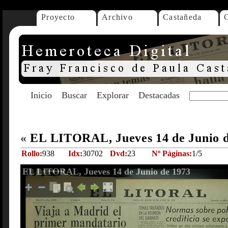
Proyecto
Archivo
Castañeda
Inicio
Buscar
Explorar
Destacadas
«
EL LITORAL, Jueves 14 de Junio 
Rollo:
938
Idx:
30702
Dvd:
23
Nº Páginas:
1/5
EL LITORAL, Jueves 14 de Junio de 1973