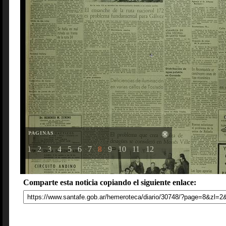
PAGINAS
1
2
3
4
5
6
7
8
9
10
11
12
Comparte esta noticia copiando el siguiente enlace: