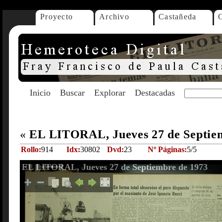
Proyecto
Archivo
Castañeda
Inicio
Buscar
Explorar
Destacadas
«
EL LITORAL, Jueves 27 de Septie
Rollo:
914
Idx:
30802
Dvd:
23
Nº Páginas:
5/5
EL LITORAL, Jueves 27 de Septiembre de 1973