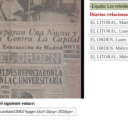
-España: Los rebelde
Diarios relacion
EL LITORAL, Marte
EL LITORAL, Lunes
EL ORDEN, Lunes 2
EL ORDEN, Miércol
EL LITORAL, Miérc
l siguiente enlace: