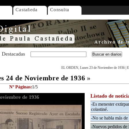
Castañeda
Consulta
Destacadas
EL ORDEN, Lunes 23 de Noviembre de 1936
|
E
 24 de Noviembre de 1936
»
Nº Páginas:
1/5
Listado de notici
oviembre de 1936
-Es menester extirpa
colastiné.
-No se habla más de 
-Nuevos pedidos de l