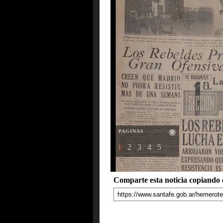
PAGINAS
1
2
3
4
5
Comparte esta noticia copiando e