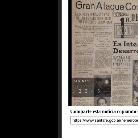
PAGINAS
1
2
3
4
5
Comparte esta noticia copiando e