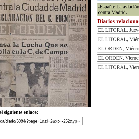
-España: La aviación
contra Madrid.
Diarios relacion
EL LITORAL, Jueve
EL LITORAL, Miérc
EL ORDEN, Miércol
EL ORDEN, Viernes
EL LITORAL, Viern
l siguiente enlace: