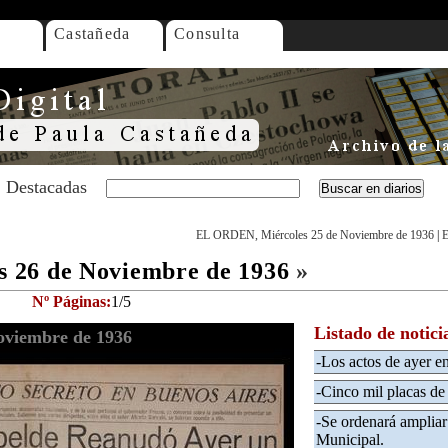
Castañeda
Consulta
Destacadas
EL ORDEN, Miércoles 25 de Noviembre de 1936
|
E
 26 de Noviembre de 1936
»
Nº Páginas:
1/5
Listado de notici
viembre de 1936
-Los actos de ayer e
-Cinco mil placas de
-Se ordenará ampliar
Municipal.