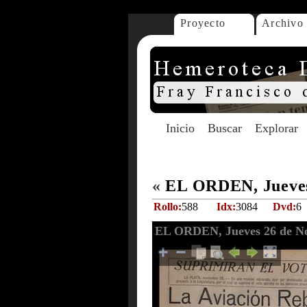
Proyecto
Archivo
Inicio
Buscar
Explorar
«
EL ORDEN, Jueves
Rollo:
588
Idx:
3084
Dvd:
6
EL ORDEN, Jueves 26 de No