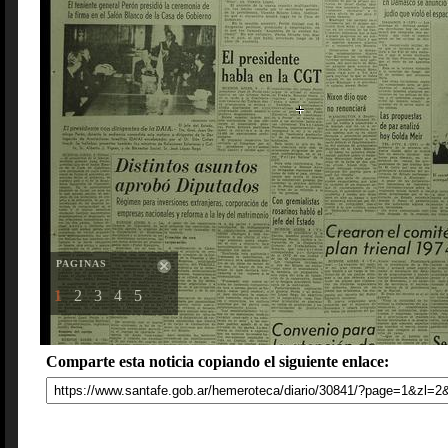
PAGINAS
1
2
3
4
5
Comparte esta noticia copiando el siguiente enlace: