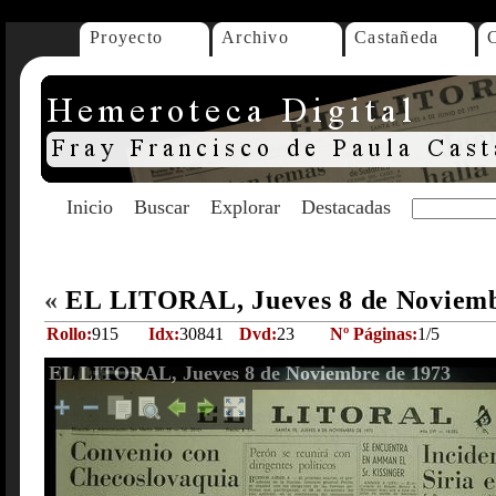
Proyecto
Archivo
Castañeda
Inicio
Buscar
Explorar
Destacadas
«
EL LITORAL, Jueves 8 de Noviemb
Rollo:
915
Idx:
30841
Dvd:
23
Nº Páginas:
1/5
EL LITORAL, Jueves 8 de Noviembre de 1973