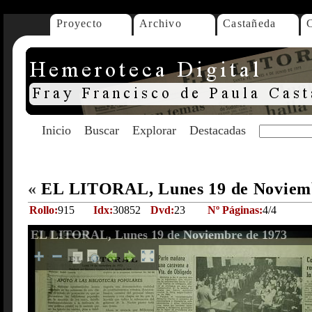
Proyecto
Archivo
Castañeda
Inicio
Buscar
Explorar
Destacadas
«
EL LITORAL, Lunes 19 de Noviem
Rollo:
915
Idx:
30852
Dvd:
23
Nº Páginas:
4/4
EL LITORAL, Lunes 19 de Noviembre de 1973