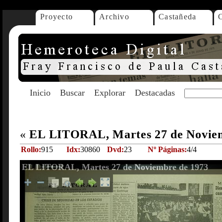
Proyecto
Archivo
Castañeda
Inicio
Buscar
Explorar
Destacadas
«
EL LITORAL, Martes 27 de Novie
Rollo:
915
Idx:
30860
Dvd:
23
Nº Páginas:
4/4
EL LITORAL, Martes 27 de Noviembre de 1973