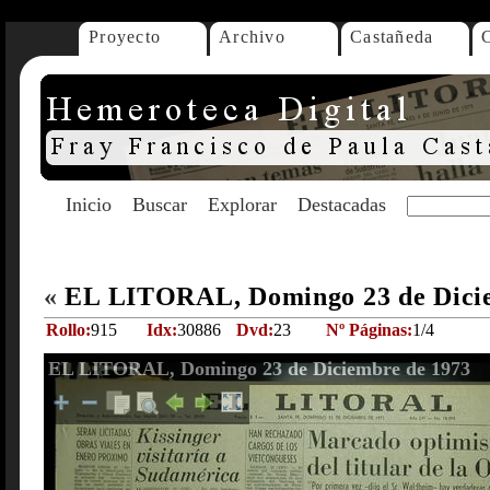
Proyecto
Archivo
Castañeda
Inicio
Buscar
Explorar
Destacadas
«
EL LITORAL, Domingo 23 de Dici
Rollo:
915
Idx:
30886
Dvd:
23
Nº Páginas:
1/4
EL LITORAL, Domingo 23 de Diciembre de 1973