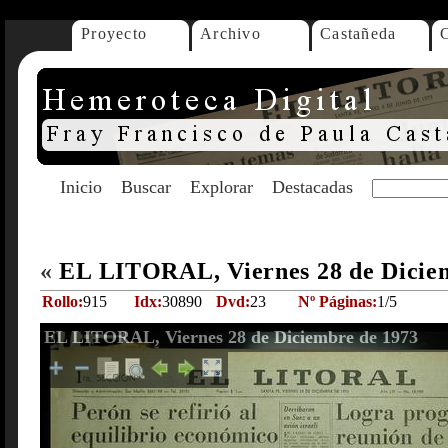
Proyecto
Archivo
Castañeda
Inicio
Buscar
Explorar
Destacadas
«
EL LITORAL, Viernes 28 de Dicie
Rollo:
915
Idx:
30890
Dvd:
23
Nº Páginas:
1/5
EL LITORAL, Viernes 28 de Diciembre de 1973