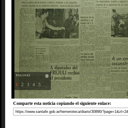
PAGINAS
1
2
3
4
5
Comparte esta noticia copiando el siguiente enlace: