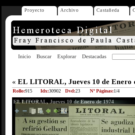
Proyecto
Archivo
Castañeda
Inicio
Buscar
Explorar
Destacadas
«
EL LITORAL, Jueves 10 de Enero 
Rollo:
915
Idx:
30902
Dvd:
23
Nº Páginas:
1/4
EL LITORAL, Jueves 10 de Enero de 1974