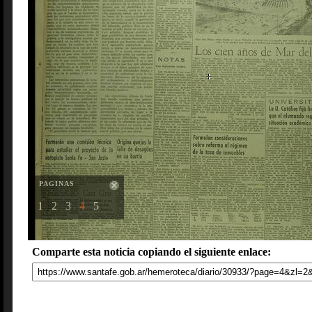
PAGINAS
1
2
3
4
5
Comparte esta noticia copiando el siguiente enlace: