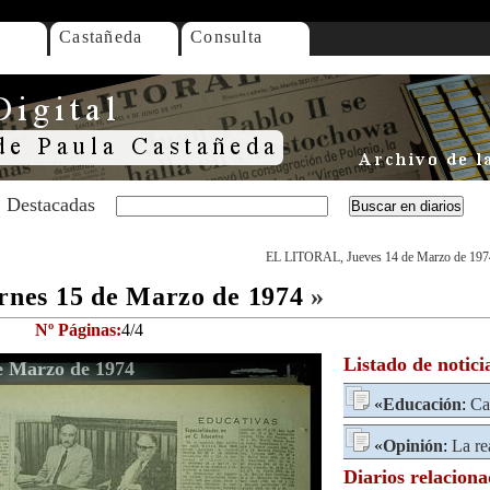
Castañeda
Consulta
Destacadas
EL LITORAL, Jueves 14 de Marzo de 197
nes 15 de Marzo de 1974
»
Nº Páginas:
4/4
Listado de notici
 Marzo de 1974
«
Educación
:
Ca
«
Opinión
:
La re
Diarios relacion