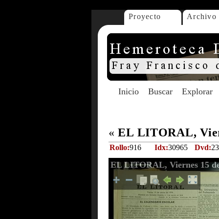
Proyecto
Archivo
Inicio
Buscar
Explorar
«
EL LITORAL, Vier
Rollo:
916
Idx:
30965
Dvd:
23
EL LITORAL, Viernes 15 de