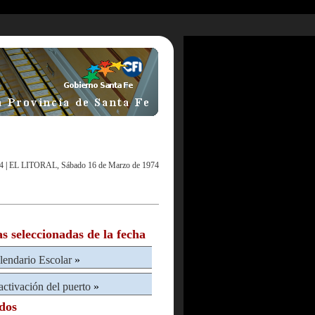
4
|
EL LITORAL, Sábado 16 de Marzo de 1974
as seleccionadas de la fecha
lendario Escolar
»
activación del puerto
»
ados