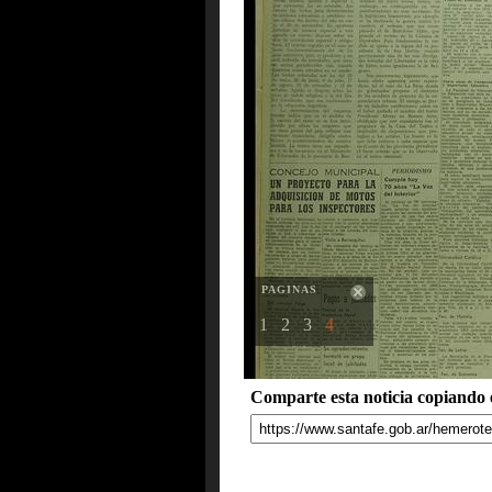
PAGINAS
1
2
3
4
Comparte esta noticia copiando e