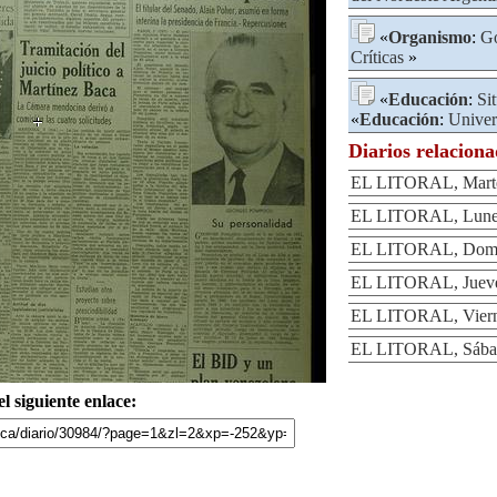
«
Organismo
:
Go
Críticas
»
«
Educación
:
Si
«
Educación
:
Univer
Diarios relacion
EL LITORAL, Martes
EL LITORAL, Lunes 
EL LITORAL, Domin
EL LITORAL, Jueves
EL LITORAL, Vierne
EL LITORAL, Sábado
l siguiente enlace: