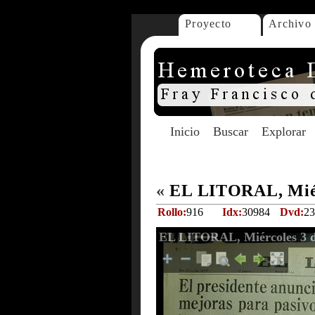
Proyecto
Archivo
Inicio
Buscar
Explorar
«
EL LITORAL, Miérc
Rollo:
916
Idx:
30984
Dvd:
23
EL LITORAL, Miércoles 3 d