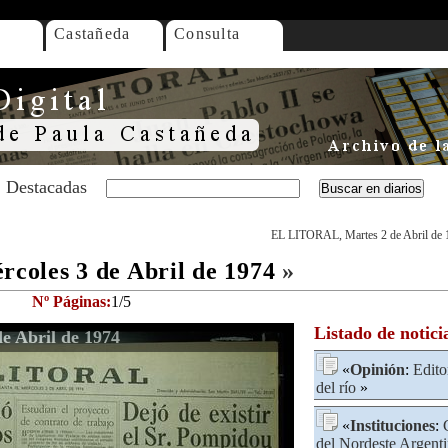
Castañeda
Consulta
Destacadas
EL LITORAL, Martes 2 de Abril de 
oles 3 de Abril de 1974
»
Nº Páginas:
1/5
Listado de notici
e Abril de 1974
«
Opinión
:
Edito
del río
»
«
Instituciones
:
del Nordeste Argen