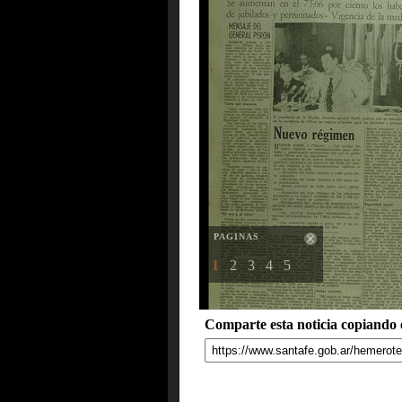
PAGINAS
1
2
3
4
5
Comparte esta noticia copiando e