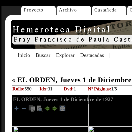
Proyecto
Archivo
Castañeda
Inicio
Buscar
Explorar
Destacadas
«
EL ORDEN, Jueves 1 de Diciembre
Rollo:
550
Idx:
31
Dvd:
1
Nº Páginas:
1/5
EL ORDEN, Jueves 1 de Diciembre de 1927