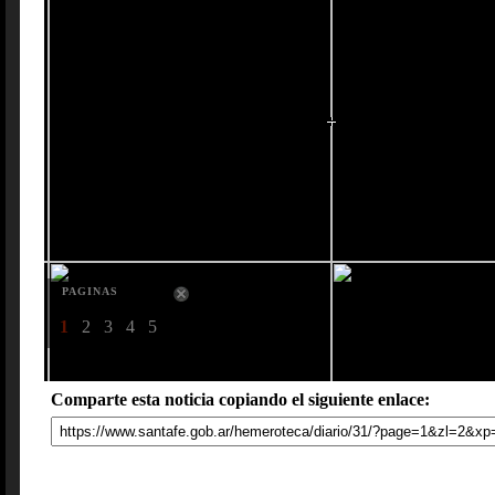
PAGINAS
1
2
3
4
5
Comparte esta noticia copiando el siguiente enlace: