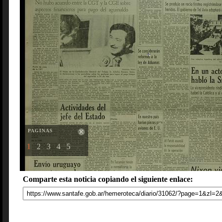
PAGINAS
1
2
3
4
5
Comparte esta noticia copiando el siguiente enlace: