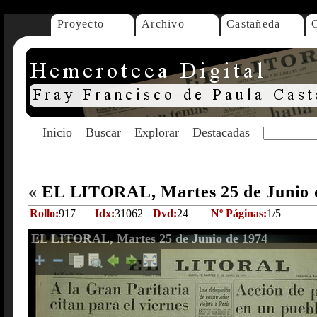
Proyecto
Archivo
Castañeda
Inicio
Buscar
Explorar
Destacadas
«
EL LITORAL, Martes 25 de Junio 
Rollo:
917
Idx:
31062
Dvd:
24
Nº Páginas:
1/5
EL LITORAL, Martes 25 de Junio de 1974