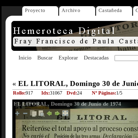
Proyecto
Archivo
Castañeda
Inicio
Buscar
Explorar
Destacadas
«
EL LITORAL, Domingo 30 de Juni
Rollo:
917
Idx:
31067
Dvd:
24
Nº Páginas:
1/5
EL LITORAL, Domingo 30 de Junio de 1974