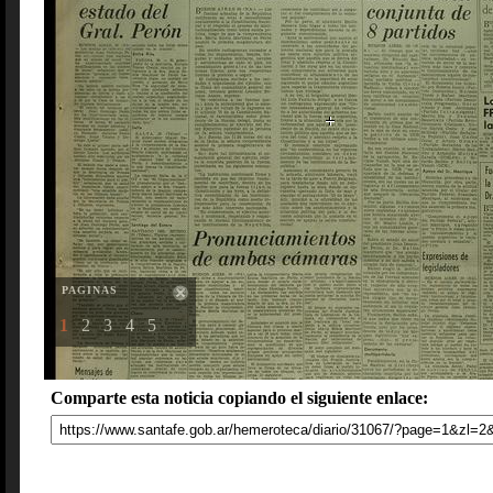
PAGINAS
1
2
3
4
5
Comparte esta noticia copiando el siguiente enlace: