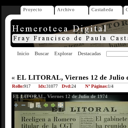
Proyecto
Archivo
Castañeda
Inicio
Buscar
Explorar
Destacadas
«
EL LITORAL, Viernes 12 de Julio 
Rollo:
917
Idx:
31077
Dvd:
24
Nº Páginas:
1/4
EL LITORAL, Viernes 12 de Julio de 1974