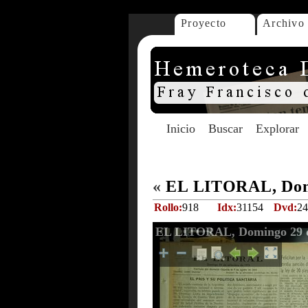
Proyecto
Archivo
Inicio
Buscar
Explorar
«
EL LITORAL, Domi
Rollo:
918
Idx:
31154
Dvd:
24
EL LITORAL, Domingo 29 d