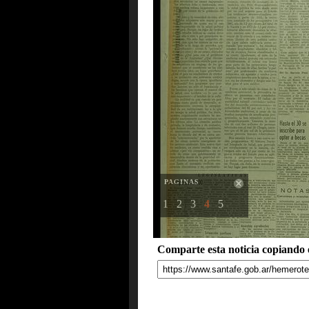
PAGINAS
1
2
3
4
5
Comparte esta noticia copiando e