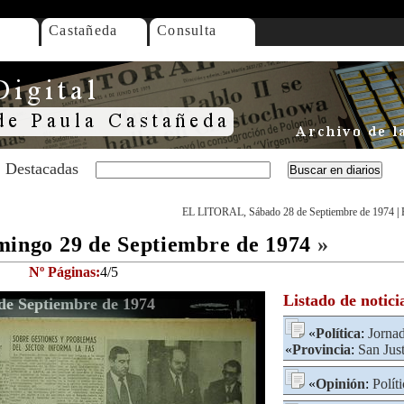
Castañeda
Consulta
Destacadas
EL LITORAL, Sábado 28 de Septiembre de 1974
|
ngo 29 de Septiembre de 1974
»
Nº Páginas:
4/5
Listado de notici
e Septiembre de 1974
«
Política
:
Jorna
«
Provincia
:
San Jus
«
Opinión
:
Políti