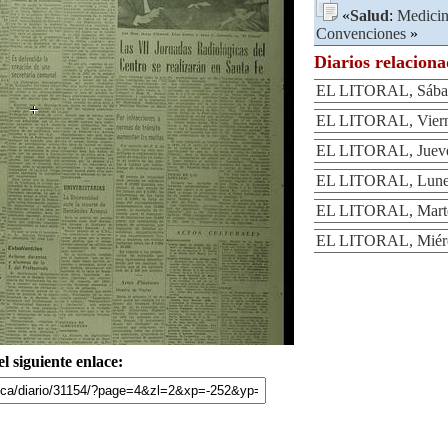
«
Salud
:
Medicin
Convenciones
»
Diarios relacion
EL LITORAL, Sábad
EL LITORAL, Vierne
EL LITORAL, Jueves
EL LITORAL, Lunes
EL LITORAL, Martes
EL LITORAL, Miérco
l siguiente enlace: