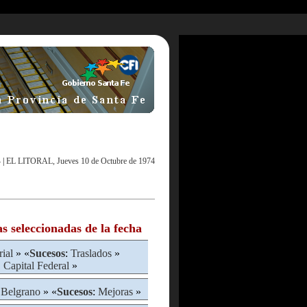
4
|
EL LITORAL, Jueves 10 de Octubre de 1974
as seleccionadas de la fecha
rial
» «
Sucesos
:
Traslados
»
 Capital Federal
»
 Belgrano
» «
Sucesos
:
Mejoras
»