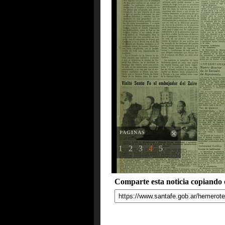
PAGINAS
1
2
3
4
5
Comparte esta noticia copiando e