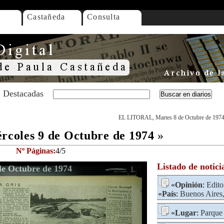
Castañeda
Consulta
Destacadas
EL LITORAL, Martes 8 de Octubre de 197
coles 9 de Octubre de 1974
»
Nº Páginas:
4/5
Listado de notici
e Octubre de 1974
«
Opinión
:
Edito
«
País
:
Buenos Aires,
«
Lugar
:
Parque