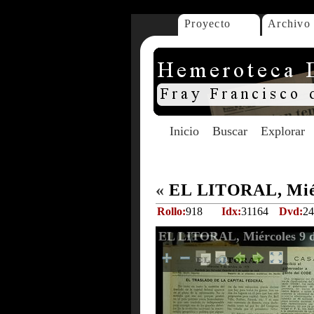
Proyecto
Archivo
Inicio
Buscar
Explorar
«
EL LITORAL, Miér
Rollo:
918
Idx:
31164
Dvd:
24
EL LITORAL, Miércoles 9 d