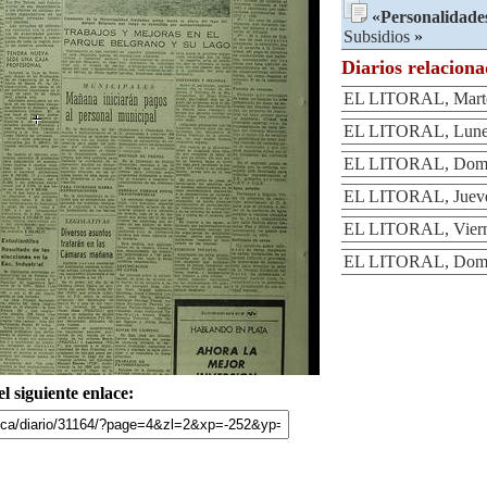
«
Personalidade
Subsidios
»
Diarios relacion
EL LITORAL, Martes
EL LITORAL, Lunes
EL LITORAL, Domin
EL LITORAL, Jueves
EL LITORAL, Vierne
EL LITORAL, Domin
l siguiente enlace: