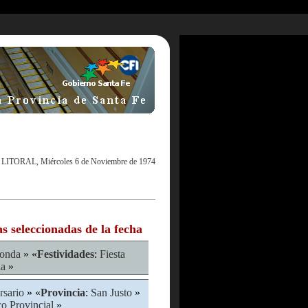
 LITORAL, Miércoles 6 de Noviembre de 1974
as seleccionadas de la fecha
onda
» «
Festividades
:
Fiesta
la
»
rsario
» «
Provincia
:
San Justo
»
o Provincial
»