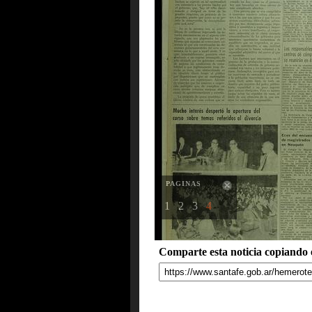
PAGINAS
1
2
3
4
Comparte esta noticia copiando e