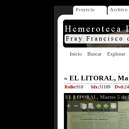
Proyecto
Archivo
Inicio
Buscar
Explorar
«
EL LITORAL, Mart
Rollo:
918
Idx:
31189
Dvd:
24
EL LITORAL, Martes 5 de 