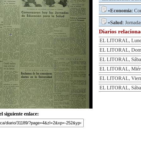
«
Economía
:
Com
«
Salud
:
Jornada
Diarios relacion
EL LITORAL, Lunes
EL LITORAL, Domin
EL LITORAL, Sábad
EL LITORAL, Miérc
EL LITORAL, Viern
EL LITORAL, Sábad
l siguiente enlace: