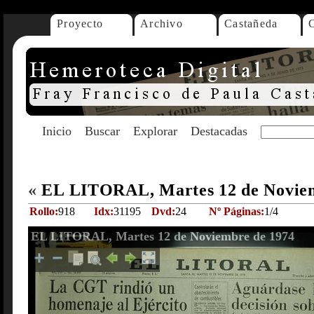
Proyecto
Archivo
Castañeda
Inicio
Buscar
Explorar
Destacadas
«
EL LITORAL, Martes 12 de Novie
Rollo:
918
Idx:
31195
Dvd:
24
Nº Páginas:
1/4
EL LITORAL, Martes 12 de Noviembre de 1974