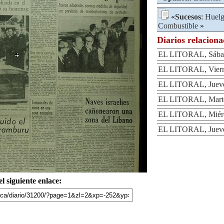
«
Sucesos
:
Huel
Combustible
»
Diarios relacion
EL LITORAL, Sábad
EL LITORAL, Viern
EL LITORAL, Jueve
EL LITORAL, Marte
EL LITORAL, Miérc
EL LITORAL, Jueve
l siguiente enlace: