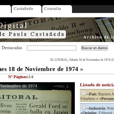
Castañeda
Consulta
Destacadas
EL LITORAL, Sábado 16 de Noviembre de 1974
|
E
s 18 de Noviembre de 1974
»
Nº Páginas:
1/4
Listado de notici
Noviembre de 1974
«
País
:
Buenos A
Fúnebres
» «
Person
«
Industria
:
Petr
«
Opinión
:
Editorial