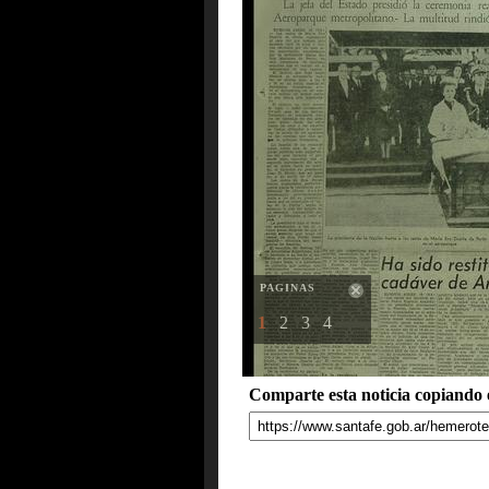
PAGINAS
1
2
3
4
Comparte esta noticia copiando e