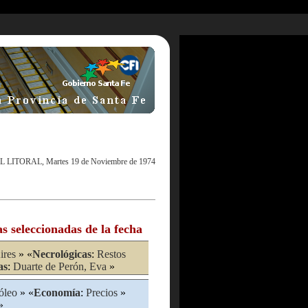
L LITORAL, Martes 19 de Noviembre de 1974
as seleccionadas de la fecha
ires
» «
Necrológicas
:
Restos
as
:
Duarte de Perón, Eva
»
óleo
» «
Economía
:
Precios
»
»