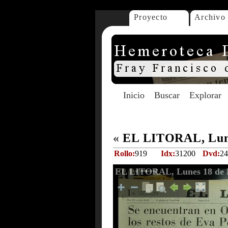
Proyecto
Archivo
Inicio
Buscar
Explorar
«
EL LITORAL, Lune
Rollo:
919
Idx:
31200
Dvd:
24
EL LITORAL, Lunes 18 de 