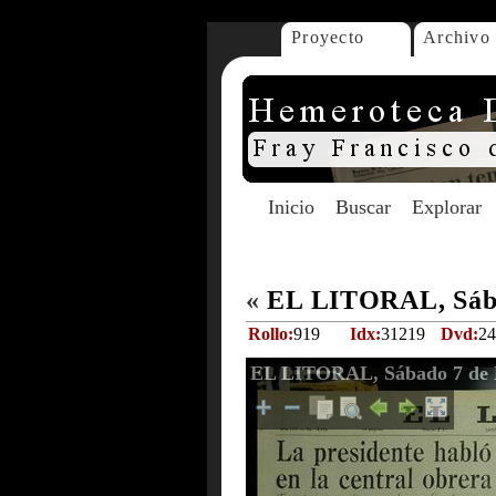
Proyecto
Archivo
Inicio
Buscar
Explorar
«
EL LITORAL, Sába
Rollo:
919
Idx:
31219
Dvd:
24
EL LITORAL, Sábado 7 de D