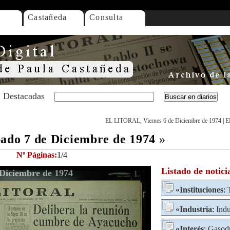
Castañeda
Consulta
Destacadas
EL LITORAL, Viernes 6 de Diciembre de 1974
|
E
do 7 de Diciembre de 1974
»
Nº Páginas:
1/4
Listado de notici
iciembre de 1974
«
Instituciones
:
«
Industria
:
Indu
«
Interés
:
Gasod