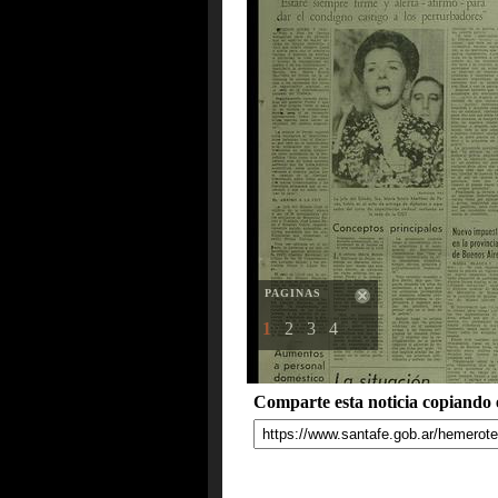
PAGINAS
1
2
3
4
Comparte esta noticia copiando e