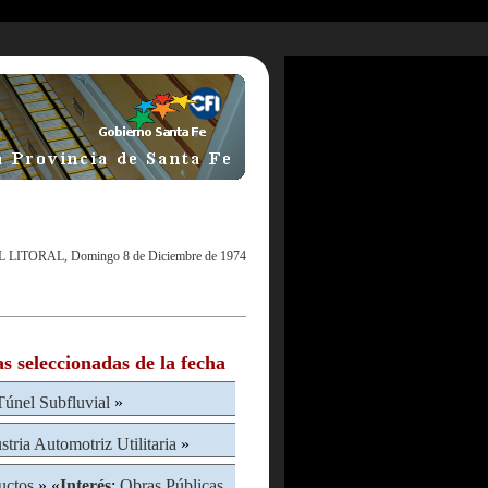
L LITORAL, Domingo 8 de Diciembre de 1974
as seleccionadas de la fecha
Túnel Subfluvial
»
stria Automotriz Utilitaria
»
uctos
» «
Interés
:
Obras Públicas