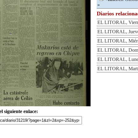
»
Diarios relacion
EL LITORAL, Vierne
EL LITORAL, Jueves
EL LITORAL, Miérco
EL LITORAL, Domin
EL LITORAL, Lunes
EL LITORAL, Martes
l siguiente enlace: