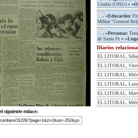
Unidas (ONU)
» «
O
«
Educación
:
Fi
Militar "General Be
«
Personas
:
Ton
de Santa Fe
» «
Lug
Diarios relacion
EL LITORAL, Sábad
EL LITORAL, Vierne
EL LITORAL, Miérco
EL LITORAL, Lunes
EL LITORAL, Martes
EL LITORAL, Miérco
l siguiente enlace: