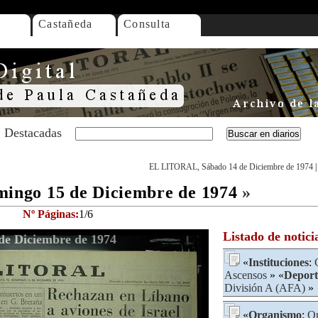
Castañeda
Consulta
Destacadas
EL LITORAL, Sábado 14 de Diciembre de 1974
ngo 15 de Diciembre de 1974
»
Nº Páginas:
1/6
Listado de notici
e Diciembre de 1974
«
Instituciones
:
Ascensos
» «
Deport
División A (AFA)
»
«
Organismo
:
Or