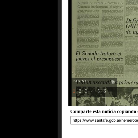
PAGINAS
1
2
3
4
5
6
Comparte esta noticia copiando e