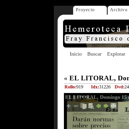
Proyecto
Archivo
Inicio
Buscar
Explorar
«
EL LITORAL, Domi
Rollo:
919
Idx:
31226
Dvd:
24
EL LITORAL, Domingo 15 d