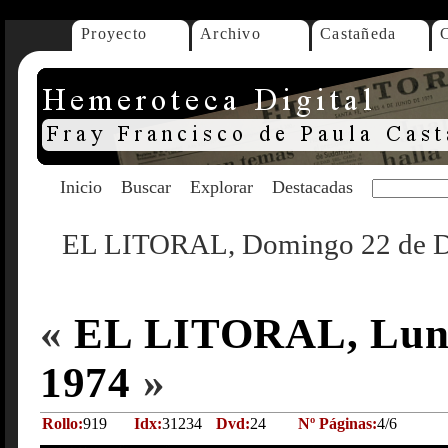
Proyecto
Archivo
Castañeda
Inicio
Buscar
Explorar
Destacadas
EL LITORAL, Domingo 22 de D
«
EL LITORAL, Lunes
1974
»
Rollo:
919
Idx:
31234
Dvd:
24
Nº Páginas:
4/6