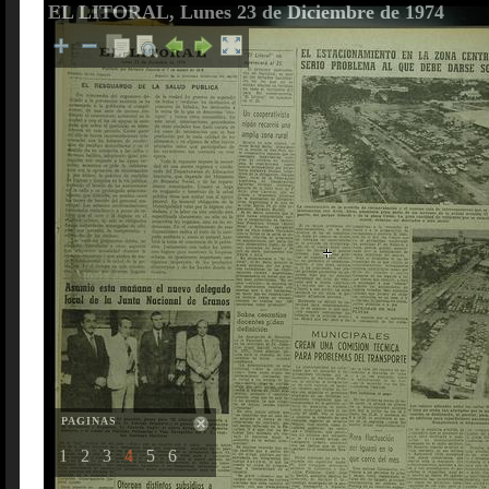
EL LITORAL, Lunes 23 de Diciembre de 1974
PAGINAS
1
2
3
4
5
6