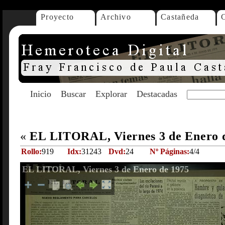
Proyecto
Archivo
Castañeda
Inicio
Buscar
Explorar
Destacadas
«
EL LITORAL, Viernes 3 de Enero 
Rollo:
919
Idx:
31243
Dvd:
24
Nº Páginas:
4/4
EL LITORAL, Viernes 3 de Enero de 1975