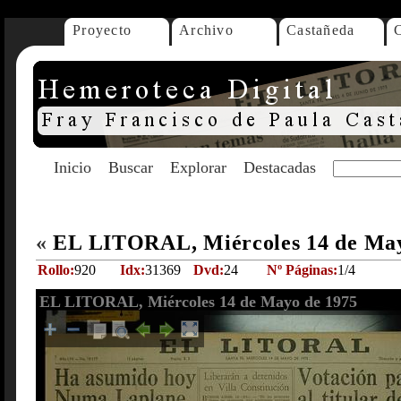
Proyecto
Archivo
Castañeda
Inicio
Buscar
Explorar
Destacadas
«
EL LITORAL, Miércoles 14 de Ma
Rollo:
920
Idx:
31369
Dvd:
24
Nº Páginas:
1/4
EL LITORAL, Miércoles 14 de Mayo de 1975