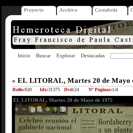
Proyecto
Archivo
Castañeda
Inicio
Buscar
Explorar
Destacadas
«
EL LITORAL, Martes 20 de Mayo 
Rollo:
920
Idx:
31375
Dvd:
24
Nº Páginas:
1/4
EL LITORAL, Martes 20 de Mayo de 1975