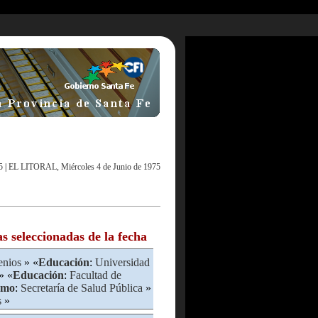
5
|
EL LITORAL, Miércoles 4 de Junio de 1975
as seleccionadas de la fecha
nios
» «
Educación
:
Universidad
» «
Educación
:
Facultad de
smo
:
Secretaría de Salud Pública
»
s
»