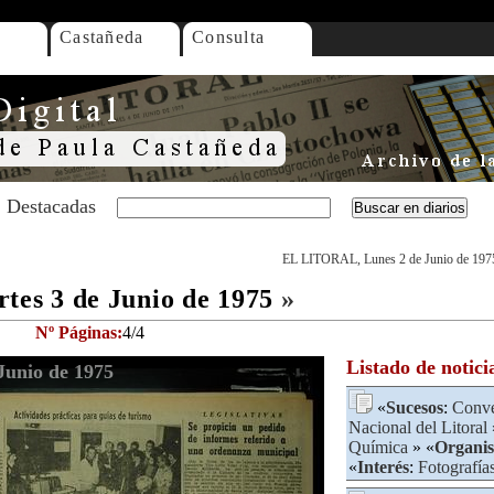
Castañeda
Consulta
Destacadas
EL LITORAL, Lunes 2 de Junio de 197
es 3 de Junio de 1975
»
Nº Páginas:
4/4
Listado de notici
unio de 1975
«
Sucesos
:
Conve
Nacional del Litoral
Química
» «
Organi
«
Interés
:
Fotografía