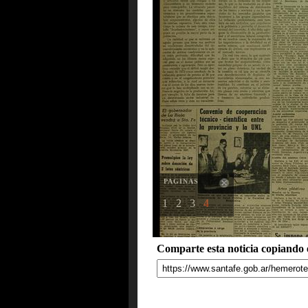
PAGINAS
1
2
3
4
Comparte esta noticia copiando e