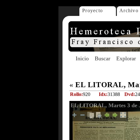
Proyecto
Archivo
Inicio
Buscar
Explorar
«
EL LITORAL, Mart
Rollo:
920
Idx:
31388
Dvd:
24
EL LITORAL, Martes 3 de J