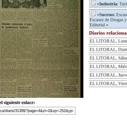
«
Industria
:
Tur
«
Sucesos
:
Escas
Escasez de Drogas 
Editorial
»
Diarios relacion
EL LITORAL, Lunes 
EL LITORAL, Domin
EL LITORAL, Sábad
EL LITORAL, Miérco
EL LITORAL, Jueves
EL LITORAL, Vierne
l siguiente enlace: