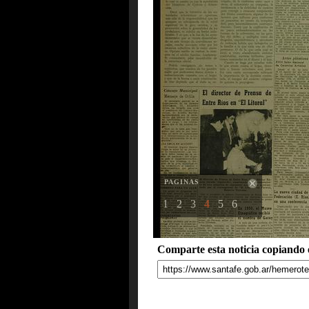
PAGINAS
1
2
3
4
5
6
Comparte esta noticia copiando e