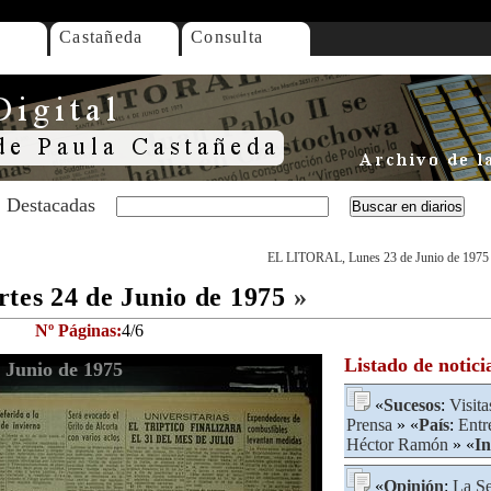
Castañeda
Consulta
Destacadas
EL LITORAL, Lunes 23 de Junio de 1975
es 24 de Junio de 1975
»
Nº Páginas:
4/6
Listado de notici
Junio de 1975
«
Sucesos
:
Visita
Prensa
» «
País
:
Entr
Héctor Ramón
» «
In
«
Opinión
:
La Se