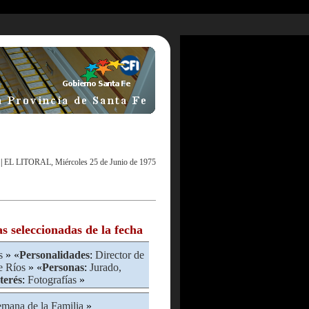
|
EL LITORAL, Miércoles 25 de Junio de 1975
as seleccionadas de la fecha
s
» «
Personalidades
:
Director de
e Ríos
» «
Personas
:
Jurado,
terés
:
Fotografías
»
mana de la Familia
»