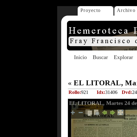
Proyecto
Archivo
Inicio
Buscar
Explorar
«
EL LITORAL, Mart
Rollo:
921
Idx:
31406
Dvd:
24
EL LITORAL, Martes 24 de 