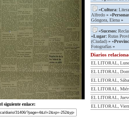
«
Cultura
:
Liter
Alfredo
» «
Persona
Góngora, Elena
»
«
Sucesos
:
Recl
«
Lugar
:
Rutas Provi
(Ciudad)
» «
Provinc
Fotografías
»
Diarios relacion
EL LITORAL, Lunes
EL LITORAL, Domin
EL LITORAL, Sábad
EL LITORAL, Miérco
EL LITORAL, Jueves
l siguiente enlace:
EL LITORAL, Vierne