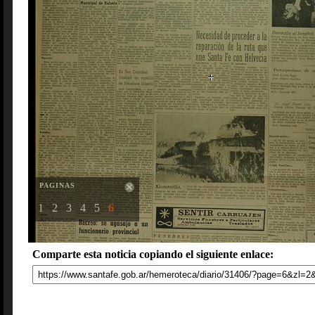
PAGINAS
1
2
3
4
5
6
Comparte esta noticia copiando el siguiente enlace: