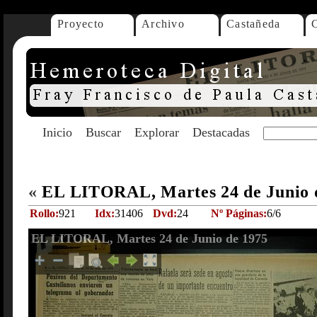
Proyecto
Archivo
Castañeda
Inicio
Buscar
Explorar
Destacadas
«
EL LITORAL, Martes 24 de Junio 
Rollo:
921
Idx:
31406
Dvd:
24
Nº Páginas:
6/6
EL LITORAL, Martes 24 de Junio de 1975