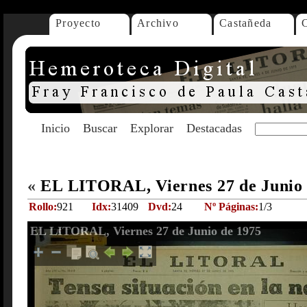
Proyecto
Archivo
Castañeda
Inicio
Buscar
Explorar
Destacadas
«
EL LITORAL, Viernes 27 de Junio
Rollo:
921
Idx:
31409
Dvd:
24
Nº Páginas:
1/3
EL LITORAL, Viernes 27 de Junio de 1975