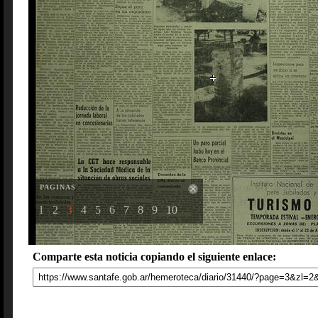
PAGINAS
1
2
3
4
5
6
7
8
9
10
Comparte esta noticia copiando el siguiente enlace: