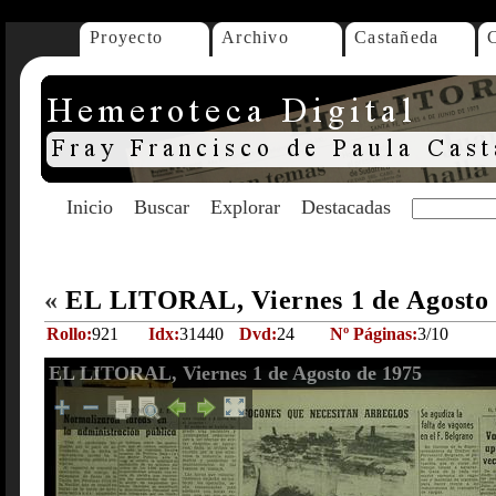
Proyecto
Archivo
Castañeda
Inicio
Buscar
Explorar
Destacadas
«
EL LITORAL, Viernes 1 de Agosto
Rollo:
921
Idx:
31440
Dvd:
24
Nº Páginas:
3/10
EL LITORAL, Viernes 1 de Agosto de 1975