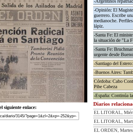
-Argentinos repatri
-Opinión: El Magiste
guerrero. Escribe un
medianoche. Perfiles
lápiz.
-Santa Fe: El minist
la situación de "La F
-Santa Fe: Bruchma
urgente desde Bueno
-Santiago del Estero
-Buenos Aires: Tamb
Córdoba: Cabo Contre
Pibe Cabeza
-España: Continúa la
Diarios relacion
l siguiente enlace:
EL LITORAL, Miérco
EL LITORAL, Marte
EL ORDEN, Martes 