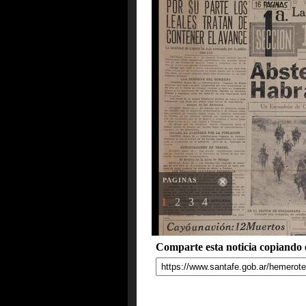
PAGINAS
1
2
3
4
Comparte esta noticia copiando e