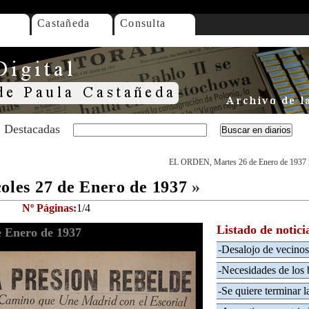
Castañeda
Consulta
Destacadas
EL ORDEN, Martes 26 de Enero de 1937
les 27 de Enero de 1937
»
Nº Páginas:
1/4
Listado de notici
 Enero de 1937
-Desalojo de vecinos
-Necesidades de los 
-Se quiere terminar l