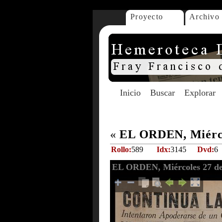
Proyecto
Archivo
Inicio
Buscar
Explorar
«
EL ORDEN, Miérco
Rollo:
589
Idx:
3145
Dvd:
6
EL ORDEN, Miércoles 27 de