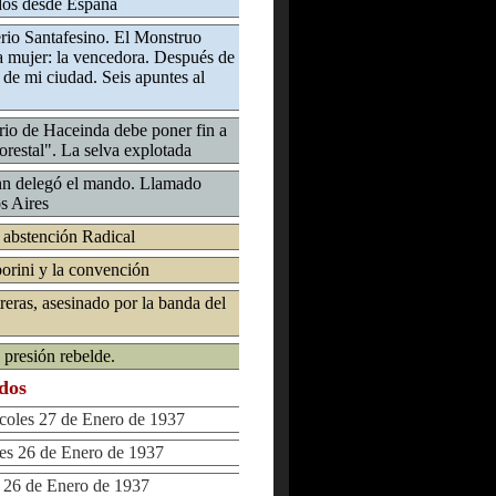
ados desde España
rio Santafesino. El Monstruo
a mujer: la vencedora. Después de
 de mi ciudad. Seis apuntes al
erio de Haceinda debe poner fin a
orestal". La selva explotada
nn delegó el mando. Llamado
s Aires
: abstención Radical
orini y la convención
ras, asesinado por la banda del
 presión rebelde.
ados
les 27 de Enero de 1937
s 26 de Enero de 1937
26 de Enero de 1937