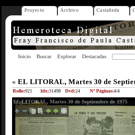
Proyecto
Archivo
Castañeda
Inicio
Buscar
Explorar
Destacadas
«
EL LITORAL, Martes 30 de Septie
Rollo:
921
Idx:
31498
Dvd:
24
Nº Páginas:
4/4
EL LITORAL, Martes 30 de Septiembre de 1975